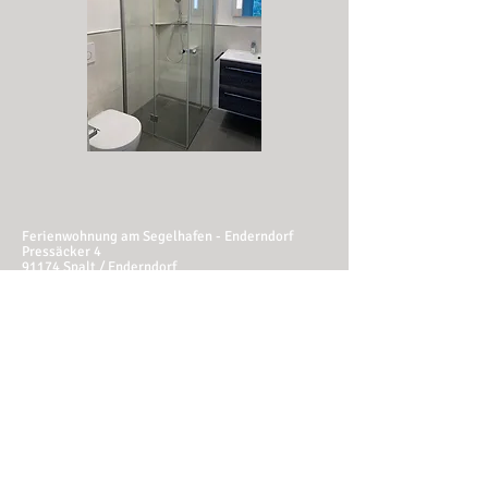
Ferienwohnung am Segelhafen - Enderndorf
Pressäcker 4
91174 Spalt / Enderndorf
Telefon:
09871-7060096
Mail:
helabau@web.de