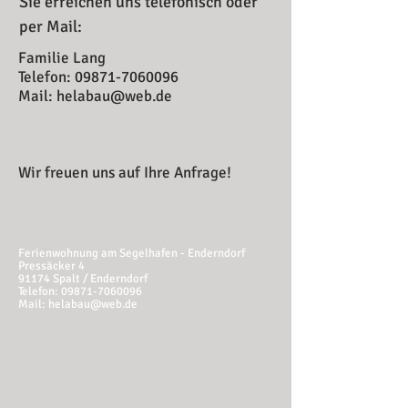
Sie erreichen uns telefonisch oder
per Mail:
Familie Lang
Telefon:
09871-7060096
Mail:
helabau@web.de
Wir freuen uns auf Ihre Anfrage!
Ferienwohnung am Segelhafen - Enderndorf
Pressäcker 4
91174 Spalt / Enderndorf
Telefon:
09871-7060096
Mail:
helabau@web.de