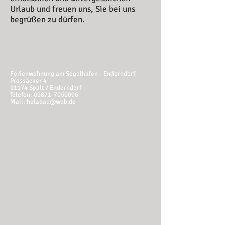
Urlaub und freuen uns, Sie bei uns
begrüßen zu dürfen.
Ferienwohnung am Segelhafen - Enderndorf
Pressäcker 4
91174 Spalt / Enderndorf
Telefon:
09871-7060096
Mail:
helabau@web.de